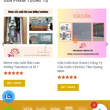
SẢN PHẨM TƯƠNG TỰ
Motor cửa cuốn Đài Loan
Cửa Cuốn Inox 6zem | Công Ty
600kg Tamidoor Là Gì ?
Cửa Cuốn Cửa Kéo Tâm Quang
Minh
Được xếp
hạng
5.00
Được xếp
ĐẶT HÀNG
5 sao
hạng
5.00
ĐẶT HÀNG
5 sao
0903
868
0