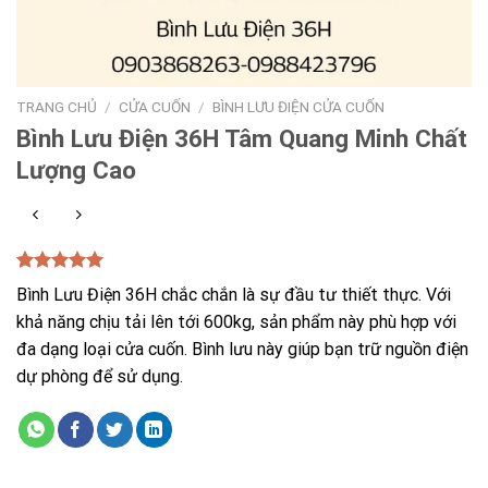
TRANG CHỦ
/
CỬA CUỐN
/
BÌNH LƯU ĐIỆN CỬA CUỐN
Bình Lưu Điện 36H Tâm Quang Minh Chất
Lượng Cao
5.00
1
trên 5
Bình Lưu Điện 36H chắc chắn là sự đầu tư thiết thực. Với
dựa trên
đánh giá
khả năng chịu tải lên tới 600kg, sản phẩm này phù hợp với
đa dạng loại cửa cuốn. Bình lưu này giúp bạn trữ nguồn điện
dự phòng để sử dụng.