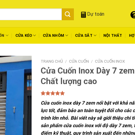
Dự toán
ỐN
CỬA KÉO
CỬA NHÔM
CỬA SẮT
NỘI THẤT
HỢ
TRANG CHỦ
/
CỬA CUỐN
/
CỬA CUỐN INOX
Cửa Cuốn Inox Dày 7 zem 
Chất lượng cao
5.00
1
trên 5
Cửa cuốn inox dày 7 zem nổi bật với khả nă
dựa trên
đánh giá
lực tốt, đảm bảo an toàn tuyệt đối cho các 
trình lớn nhỏ. Bài viết này sẽ giới thiệu chi t
sản phẩm cửa cuốn inox với độ dày 7 zem, 
điểm kỹ thuật, quy trình sản xuất đến nhữn