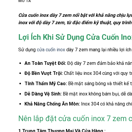
MÔ TẢ
Cửa cuốn inox dày 7 zem nổi bật với khả năng chịu lực 
inox với độ dày 7 zem, từ đặc điểm kỹ thuật, quy trìn
Lợi Ích Khi Sử Dụng Cửa Cuốn In
Sử dụng
cửa cuốn inox
dày 7 zem mang lại nhiều lợi ích 
An Toàn Tuyệt Đối:
Độ dày 7 zem đảm bảo khả năng 
Độ Bền Vượt Trội:
Chất liệu inox 304 cùng với quy tr
Tính Thẩm Mỹ Cao:
Bề mặt sáng bóng và thiết kế t
Dễ Dàng Vệ Sinh:
Bề mặt inox không bám bụi, dễ dà
Khả Năng Chống Ăn Mòn:
Inox 304 có khả năng chố
Nên lắp đặt cửa cuốn inox 7 zem c
1.Trung Tâm Thương Mại Và Cửa Hàng :