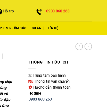
0903 868 263
Hỗ trợ
P KIM NHÔM ĐÚC
DỰ ÁN
LIÊN HỆ
|
THÔNG TIN HỮU ÍCH
Trung tâm bảo hành
Thông tin vận chuyển
ng chịu
Hướng dẫn thanh toán
công
Hotline
iết về
0903 868 263
từ đặc
g ứng