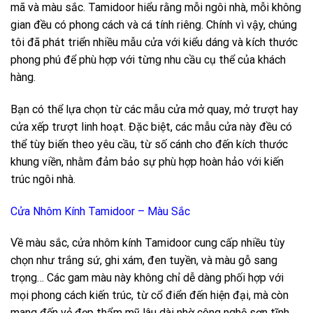
mã và màu sắc. Tamidoor hiểu rằng mỗi ngôi nhà, mỗi không
gian đều có phong cách và cá tính riêng. Chính vì vậy, chúng
tôi đã phát triển nhiều mẫu cửa với kiểu dáng và kích thước
phong phú để phù hợp với từng nhu cầu cụ thể của khách
hàng.
Bạn có thể lựa chọn từ các mẫu cửa mở quay, mở trượt hay
cửa xếp trượt linh hoạt. Đặc biệt, các mẫu cửa này đều có
thể tùy biến theo yêu cầu, từ số cánh cho đến kích thước
khung viền, nhằm đảm bảo sự phù hợp hoàn hảo với kiến
trúc ngôi nhà.
Cửa Nhôm Kính Tamidoor – Màu Sắc
Về màu sắc, cửa nhôm kính Tamidoor cung cấp nhiều tùy
chọn như trắng sứ, ghi xám, đen tuyền, và màu gỗ sang
trọng… Các gam màu này không chỉ dễ dàng phối hợp với
mọi phong cách kiến trúc, từ cổ điển đến hiện đại, mà còn
mang đến vẻ đẹp thẩm mỹ lâu dài nhờ công nghệ sơn tĩnh