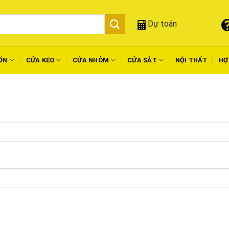
Dự toán
ỐN
CỬA KÉO
CỬA NHÔM
CỬA SẮT
NỘI THẤT
HỢ