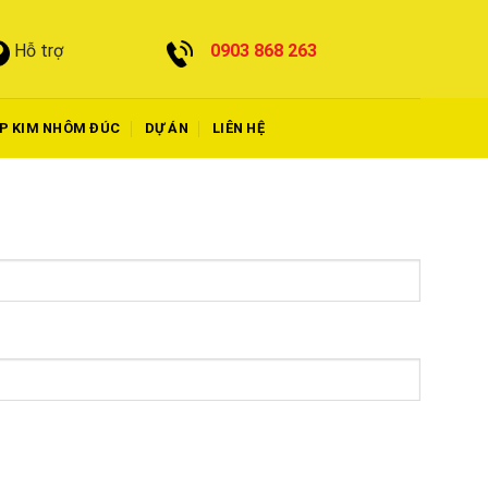
0903 868 263
Hỗ trợ
P KIM NHÔM ĐÚC
DỰ ÁN
LIÊN HỆ