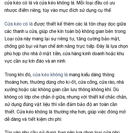
cửa kéo có lá và cửa kéo không lá. Mỗi loại đều có ưu
nhược điểm riêng, tùy vào mục đích sử dụng cụ thể.
Cửa kéo có lá
được thiết kế thêm các lá tôn chạy dọc giữa
các thanh u cửa, giúp che kín toàn bộ không gian bên trong.
Loại cửa này mang lại sự riêng tư, tăng cường bảo mật,
chống gió bụi và hạn chế ánh nắng trực tiếp. Đây là lựa chọn
phù hợp cho nhà ở mặt tiền, cửa hàng kinh doanh hoặc khu
vực cần sự kín đáo và an ninh.
Trong khi đó,
cửa kéo không lá
mang kiểu dáng thông
thoáng hơn, thường dùng cho ki-ốt, cửa cổng, cửa rào, nhà
xưởng hoặc các không gian cần lưu thông không khí. Dù
không có lớp che chắn ở giữa, nhưng với thiết kế chắc chắn,
sử dụng đúng vật liệu thì vẫn đảm bảo độ an toàn cần
thiết. Cửa kéo không lá thường nhẹ hơn, giúp việc đóng mở
dễ dàng và tiết kiệm chi phí.
Tùy vào nhu cầu sử dụng, bạn nên lựa chọn loại cửa phù