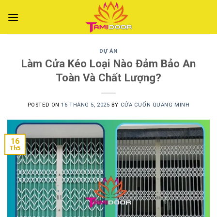
Skip
to
content
DỰ ÁN
Làm Cửa Kéo Loại Nào Đảm Bảo An
Toàn Và Chất Lượng?
POSTED ON
16 THÁNG 5, 2025
BY
CỬA CUỐN QUANG MINH
16
Th5