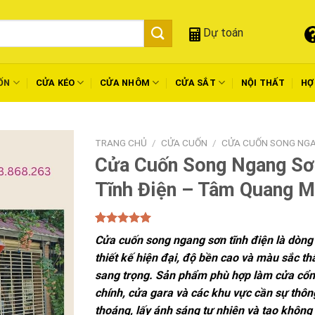
Dự toán
ỐN
CỬA KÉO
CỬA NHÔM
CỬA SẮT
NỘI THẤT
HỢ
TRANG CHỦ
/
CỬA CUỐN
/
CỬA CUỐN SONG NG
Cửa Cuốn Song Ngang Sơ
Tĩnh Điện – Tâm Quang M
5.00
1
trên 5
Cửa cuốn song ngang sơn tĩnh điện là dòng
dựa trên
đánh giá
thiết kế hiện đại, độ bền cao và màu sắc t
sang trọng. Sản phẩm phù hợp làm cửa cổn
chính, cửa gara và các khu vực cần sự thôn
thoáng, lấy ánh sáng tự nhiên và tạo không