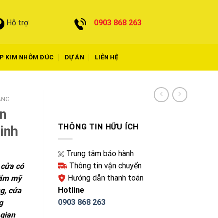
0903 868 263
Hỗ trợ
P KIM NHÔM ĐÚC
DỰ ÁN
LIÊN HỆ
ANG
n
THÔNG TIN HỮU ÍCH
inh
Trung tâm bảo hành
Thông tin vận chuyển
 cửa có
Hướng dẫn thanh toán
hẩm mỹ
Hotline
g, cửa
0903 868 263
g
 gian