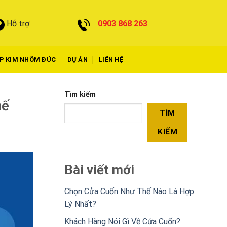
0903 868 263
Hỗ trợ
P KIM NHÔM ĐÚC
DỰ ÁN
LIÊN HỆ
Tìm kiếm
hế
TÌM
KIẾM
Bài viết mới
Chọn Cửa Cuốn Như Thế Nào Là Hợp
Lý Nhất?
Khách Hàng Nói Gì Về Cửa Cuốn?