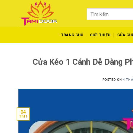
Skip
to
Tìm
content
kiếm:
TRANG CHỦ
GIỚI THIỆU
CỬA CU
Cửa Kéo 1 Cánh Dễ Dàng P
POSTED ON
4 THÁ
04
Th11