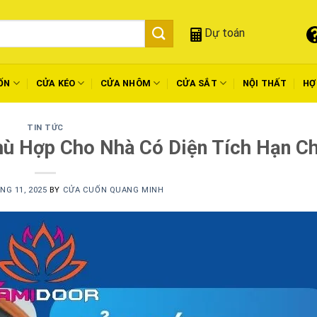
Dự toán
ỐN
CỬA KÉO
CỬA NHÔM
CỬA SẮT
NỘI THẤT
HỢ
TIN TỨC
hù Hợp Cho Nhà Có Diện Tích Hạn C
NG 11, 2025
BY
CỬA CUỐN QUANG MINH