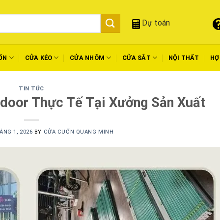
Dự toán
ỐN
CỬA KÉO
CỬA NHÔM
CỬA SẮT
NỘI THẤT
HỢ
TIN TỨC
door Thực Tế Tại Xưởng Sản Xuất
ÁNG 1, 2026
BY
CỬA CUỐN QUANG MINH