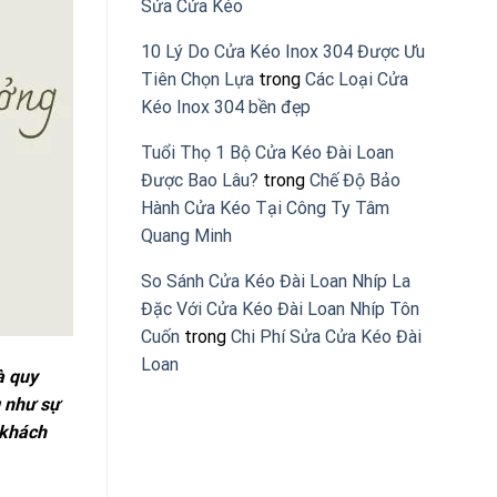
Sửa Cửa Kéo
10 Lý Do Cửa Kéo Inox 304 Được Ưu
Tiên Chọn Lựa
trong
Các Loại Cửa
Kéo Inox 304 bền đẹp
Tuổi Thọ 1 Bộ Cửa Kéo Đài Loan
Được Bao Lâu?
trong
Chế Độ Bảo
Hành Cửa Kéo Tại Công Ty Tâm
Quang Minh
So Sánh Cửa Kéo Đài Loan Nhíp La
Đặc Với Cửa Kéo Đài Loan Nhíp Tôn
Cuốn
trong
Chi Phí Sửa Cửa Kéo Đài
Loan
à quy
g như sự
 khách