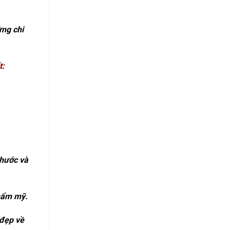
ừng chi
t:
thước và
thẩm mỹ.
 đẹp về