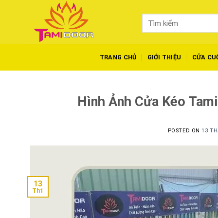
Skip
to
Tìm
content
kiếm:
TRANG CHỦ
GIỚI THIỆU
CỬA CU
Hình Ảnh Cửa Kéo Tami
POSTED ON
13 TH
13
Th1