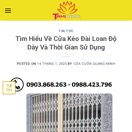
Skip
to
content
TIN TỨC
Tìm Hiểu Về Cửa Kéo Đài Loan Độ
Dày Và Thời Gian Sử Dụng
POSTED ON
14 THÁNG 1, 2025
BY
CỬA CUỐN QUANG MINH
14
Th1