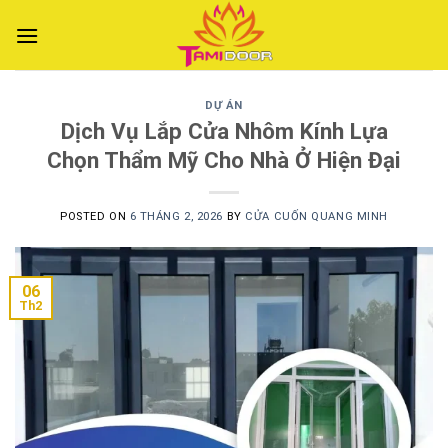
Skip
to
content
DỰ ÁN
Dịch Vụ Lắp Cửa Nhôm Kính Lựa
Chọn Thẩm Mỹ Cho Nhà Ở Hiện Đại
POSTED ON
6 THÁNG 2, 2026
BY
CỬA CUỐN QUANG MINH
06
Th2