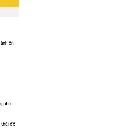
hành ổn
ng phú
 thái độ