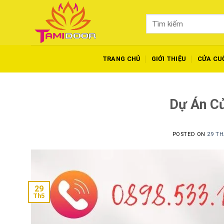
Skip
to
Tìm
content
kiếm:
TRANG CHỦ
GIỚI THIỆU
CỬA CU
Dự Án C
POSTED ON
29 TH
29
Th5