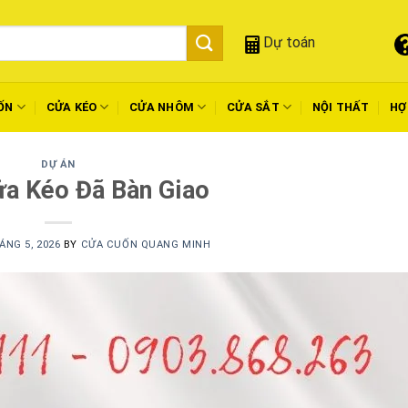
Dự toán
ỐN
CỬA KÉO
CỬA NHÔM
CỬA SẮT
NỘI THẤT
HỢ
DỰ ÁN
ửa Kéo Đã Bàn Giao
ÁNG 5, 2026
BY
CỬA CUỐN QUANG MINH