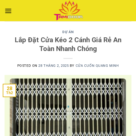
Skip
to
content
DỰ ÁN
Lắp Đặt Cửa Kéo 2 Cánh Giá Rẻ An
Toàn Nhanh Chóng
POSTED ON
28 THÁNG 2, 2025
BY
CỬA CUỐN QUANG MINH
28
Th2