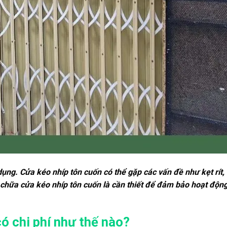
dụng. Cửa kéo nhíp tôn cuốn có thể gặp các vấn đề như kẹt rít,
 chữa cửa kéo nhíp tôn cuốn là cần thiết để đảm bảo hoạt động
ó chi phí như thế nào?