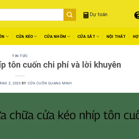
Dự toán
ỐN
CỬA KÉO
CỬA NHÔM
CỬA SẮT
NỘI THẤT
HỢ
TIN TỨC
p tôn cuốn chi phí và lời khuyên
ÁNG 2, 2025
BY
CỬA CUỐN QUANG MINH