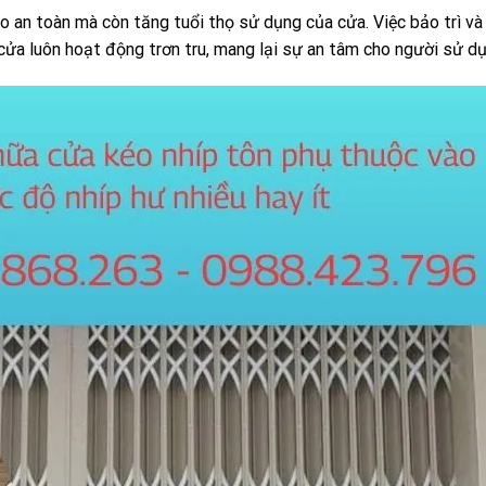
 an toàn mà còn tăng tuổi thọ sử dụng của cửa. Việc bảo trì v
 cửa luôn hoạt động trơn tru, mang lại sự an tâm cho người sử dụ