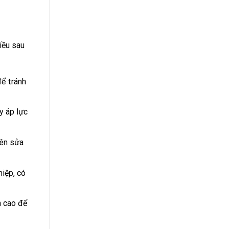
iều sau
để tránh
y áp lực
nên sửa
iệp, có
n cao để