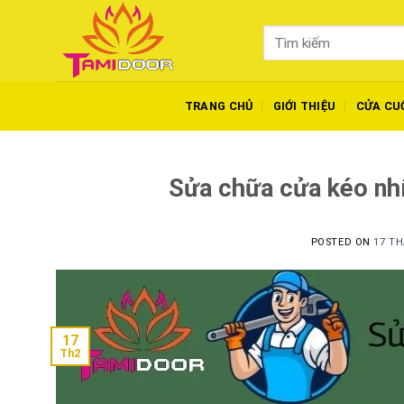
Skip
to
Tìm
content
kiếm:
TRANG CHỦ
GIỚI THIỆU
CỬA CU
Sửa chữa cửa kéo nhí
POSTED ON
17 TH
17
Th2