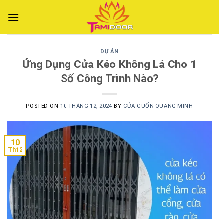
Skip
to
content
DỰ ÁN
Ứng Dụng Cửa Kéo Không Lá Cho 1
Số Công Trình Nào?
POSTED ON
10 THÁNG 12, 2024
BY
CỬA CUỐN QUANG MINH
10
Th12