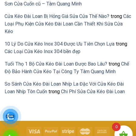
Sơn Cửa Cuốn cũ – Tâm Quang Minh
Cửa Kéo Đài Loan Bị Hỏng Giá Sửa Cửa Thế Nào?
trong
Các
Loại Phụ Kiện Cửa Kéo Đài Loan Cần Thiết Khi Sửa Cửa
Kéo
10 Lý Do Cửa Kéo Inox 304 Được Ưu Tiên Chọn Lựa
trong
Các Loại Cửa Kéo Inox 304 bền đẹp
Tuổi Thọ 1 Bộ Cửa Kéo Đài Loan Được Bao Lâu?
trong
Chế
Độ Bảo Hành Cửa Kéo Tại Công Ty Tâm Quang Minh
So Sánh Cửa Kéo Đài Loan Nhíp La Đặc Với Cửa Kéo Đài
Loan Nhíp Tôn Cuốn
trong
Chi Phí Sửa Cửa Kéo Đài Loan
0
9
0
3
8
6
2
6
8
0
3